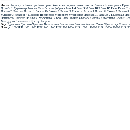
Имоти:
Аерогарата
Банишора
Бели Брези
Бенковски
Борово
Бояна
Бъкстон
Витоша
Военна рампа
Вражд
Дружба 2
Дървеница
Западен Парк
Захарна фабрика
Зона Б-4
Зона Б18
Зона Б19
Зона Б5
Иван Вазов
Из
Левски Г
Лозенец
Люлин 1
Люлин 10
Люлин 2
Люлин 3
Люлин 4
Люлин 5
Люлин 6
Люлин 7
Люлин 8
Младост 3
Младост 4
Модерно Предградие
Мотописта
Мусагеница
Надежда 1
Надежда 2
Надежда 3
Над
Панчарево
Подуяне
Полигона
Разсадника
Редута
Света Троица
Свобода
Сердика
Симеоново
Славия
Сла
Хиподрума
Хладилника
Център
Яворов
Вид:
Едностаен
Двустаен
Тристаен
Четиристаен
Многостаен
Мезонет
Ателие, Таван
Офис
склад
Промишл
Цена:
до 100 ЕUR
,
100 - 300 ЕUR
300 - 500 ЕUR
500-1000 ЕUR
1000 - 10000 ЕUR
10000-30000 ЕUR
3