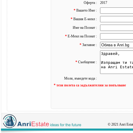
Оферта :
2017
*
Вашето Име :
*
Вашия Е-меил :
Име на Познат :
*
Е-Меил на Познат :
*
Заглавие :
*
Съобщение :
Моля, въведете кода :
* тези полета са задължителни за попълване
© 2021 Anri Estate