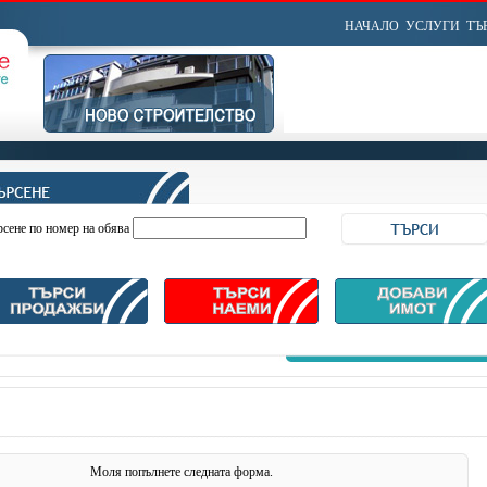
НАЧАЛО
УСЛУГИ
ТЪ
рсене по номер на обява
Моля попълнете следната форма.