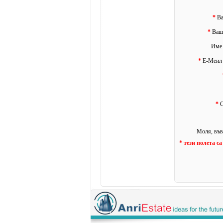
*
Ва
*
Ваши
Име 
*
Е-Меил 
*
С
Моля, във
* тези полета с