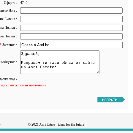
Оферта :
4745
шето Име :
я Е-меил :
на Познат :
на Познат :
*
Заглавие :
ъобщение :
едете кода :
а задължителни за попълване
© 2021 Anri Estate - ideas for the future!