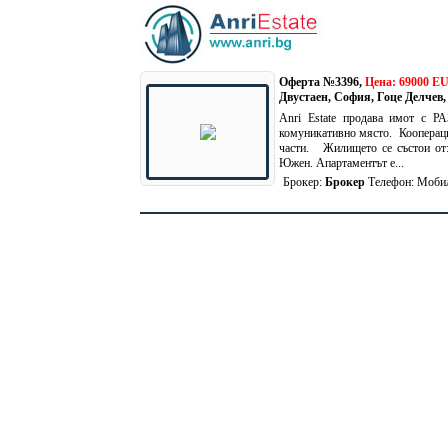
Оферта №3396,
Цена: 69000 E
Двустаен, София, Гоце Делчев
Anri Estate продава имот с
комуникативно място. Кооперация
части. Жилището се състои от: 
Южен. Апартаментът е...
Брокер:
Брокер
Телефон:
Моби