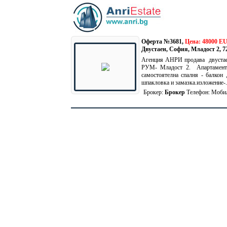
Оферта №3681,
Цена: 48000 E
Двустаен, София, Младост 2,
7
Агенция АНРИ продава двустаен
РУМ- Младост 2. Апартамента 
самостоятелна спалня - балкон
шпакловка и замазка.изложение-.
Брокер:
Брокер
Телефон:
Моби