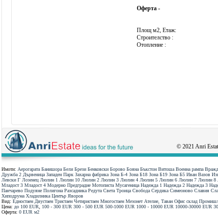
Оферта -
Площ м2, Етаж:
Строителство :
Отопление :
© 2021 Anri Estate
Имоти:
Аерогарата
Банишора
Бели Брези
Бенковски
Борово
Бояна
Бъкстон
Витоша
Военна рампа
Вражд
Дружба 2
Дървеница
Западен Парк
Захарна фабрика
Зона Б-4
Зона Б18
Зона Б19
Зона Б5
Иван Вазов
Из
Левски Г
Лозенец
Люлин 1
Люлин 10
Люлин 2
Люлин 3
Люлин 4
Люлин 5
Люлин 6
Люлин 7
Люлин 8
Младост 3
Младост 4
Модерно Предградие
Мотописта
Мусагеница
Надежда 1
Надежда 2
Надежда 3
Над
Панчарево
Подуяне
Полигона
Разсадника
Редута
Света Троица
Свобода
Сердика
Симеоново
Славия
Сла
Хиподрума
Хладилника
Център
Яворов
Вид:
Едностаен
Двустаен
Тристаен
Четиристаен
Многостаен
Мезонет
Ателие, Таван
Офис
склад
Промишл
Цена:
до 100 ЕUR
,
100 - 300 ЕUR
300 - 500 ЕUR
500-1000 ЕUR
1000 - 10000 ЕUR
10000-30000 ЕUR
3
Оферта:
0 EUR
м2