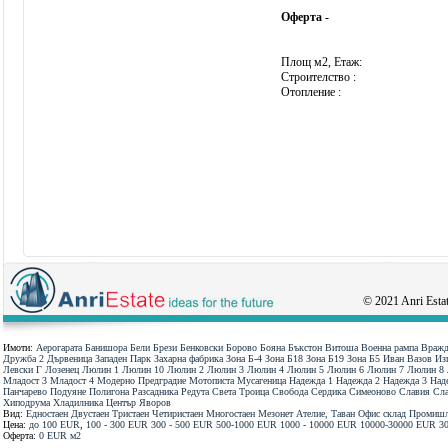
Оферта -
Площ м2, Етаж:
Строителство :
Отопление :
© 2021 Anri Estate
Имоти:
Аерогарата
Банишора
Бели Брези
Бенковски
Борово
Бояна
Бъкстон
Витоша
Военна рампа
Вражд
Дружба 2
Дървеница
Западен Парк
Захарна фабрика
Зона Б-4
Зона Б18
Зона Б19
Зона Б5
Иван Вазов
Из
Левски Г
Лозенец
Люлин 1
Люлин 10
Люлин 2
Люлин 3
Люлин 4
Люлин 5
Люлин 6
Люлин 7
Люлин 8
Младост 3
Младост 4
Модерно Предградие
Мотописта
Мусагеница
Надежда 1
Надежда 2
Надежда 3
Над
Панчарево
Подуяне
Полигона
Разсадника
Редута
Света Троица
Свобода
Сердика
Симеоново
Славия
Сла
Хиподрума
Хладилника
Център
Яворов
Вид:
Едностаен
Двустаен
Тристаен
Четиристаен
Многостаен
Мезонет
Ателие, Таван
Офис
склад
Промишл
Цена:
до 100 ЕUR
,
100 - 300 ЕUR
300 - 500 ЕUR
500-1000 ЕUR
1000 - 10000 ЕUR
10000-30000 ЕUR
3
Оферта:
0 EUR
м2