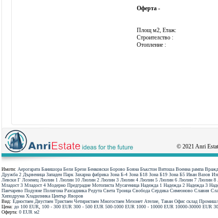
Оферта -
Площ м2, Етаж:
Строителство :
Отопление :
© 2021 Anri Estate
Имоти:
Аерогарата
Банишора
Бели Брези
Бенковски
Борово
Бояна
Бъкстон
Витоша
Военна рампа
Вражд
Дружба 2
Дървеница
Западен Парк
Захарна фабрика
Зона Б-4
Зона Б18
Зона Б19
Зона Б5
Иван Вазов
Из
Левски Г
Лозенец
Люлин 1
Люлин 10
Люлин 2
Люлин 3
Люлин 4
Люлин 5
Люлин 6
Люлин 7
Люлин 8
Младост 3
Младост 4
Модерно Предградие
Мотописта
Мусагеница
Надежда 1
Надежда 2
Надежда 3
Над
Панчарево
Подуяне
Полигона
Разсадника
Редута
Света Троица
Свобода
Сердика
Симеоново
Славия
Сла
Хиподрума
Хладилника
Център
Яворов
Вид:
Едностаен
Двустаен
Тристаен
Четиристаен
Многостаен
Мезонет
Ателие, Таван
Офис
склад
Промишл
Цена:
до 100 ЕUR
,
100 - 300 ЕUR
300 - 500 ЕUR
500-1000 ЕUR
1000 - 10000 ЕUR
10000-30000 ЕUR
3
Оферта:
0 EUR
м2